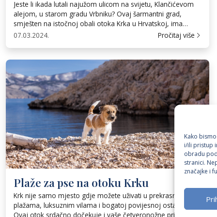
Jeste li ikada lutali najužom ulicom na svijetu, Klančićevom
alejom, u starom gradu Vrbniku? Ovaj šarmantni grad,
smješten na istočnoj obali otoka Krka u Hrvatskoj, ima
bogatu povijest i razvijeno vinogradarstvo. Zaintrigirati će
07.03.2024.
Pročitaj više
vas njegova srednjovjekovna arhitektura, folklor i
jedinstveno vino, žlahtina. Povijest grada Prvi pisani spomen
Vrbnika datira iz 1100. godine nove ere, u […]
Kako bismo 
i/ili pristu
obradu poda
stranici. Ne
značajke i fu
Plaže za pse na otoku Krku
Krk nije samo mjesto gdje možete uživati u prekrasnim
Pr
plažama, luksuznim vilama i bogatoj povijesnoj ostavštini.
Ovaj otok srdačno dočekuje i vaše četveronožne prijatelje.