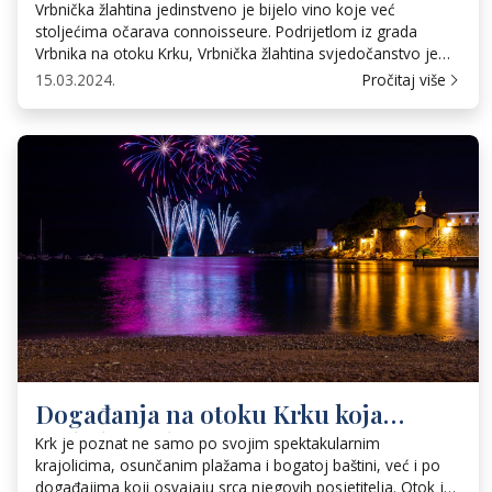
žlahtinu, neopjevanu junakinju
Vrbnička žlahtina jedinstveno je bijelo vino koje već
vinskog svijeta
stoljećima očarava connoisseure. Podrijetlom iz grada
Vrbnika na otoku Krku, Vrbnička žlahtina svjedočanstvo je
bogate hrvatske vinarske baštine, utjelovljujući okuse i duh
15.03.2024.
Pročitaj više
Jadrana. Kratki pregled Naziv “Žlahtina” potječe od slavenske
riječi koja znači plemenitost. Vino se proizvodi od sorte
žlahtine koja je autohtona na ovim prostorima i […]
Događanja na otoku Krku koja
svakako trebate posjetiti
Krk je poznat ne samo po svojim spektakularnim
krajolicima, osunčanim plažama i bogatoj baštini, već i po
događajima koji osvajaju srca njegovih posjetitelja. Otok je