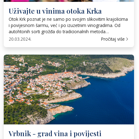
Uživajte u vinima otoka Krka
Otok Krk poznat je ne samo po svojim slikovitim krajolicima
i povijesnom šarmu, već i po izuzetnim vinogradima. Od
autohtonih sorti grožđa do tradicionalnih metoda
proizvodnje vina, doživite jedinstvene okuse koji ovaj otok
20.03.2024.
Pročitaj više
čine destinacijom koju moraju posjetiti vinski entuzijasti
diljem svijeta. Vrbnička žlahtina Vrbnička žlahtina je suho
bijelo vino zlatne boje koje potječe iz […]
Vrbnik - grad vina i povijesti