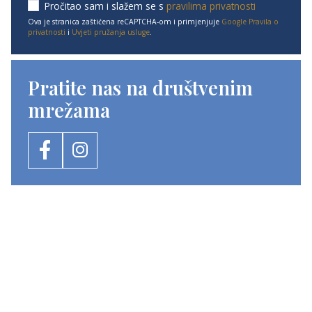
Pročitao sam i slažem se s
pravilima privatnosti
Ova je stranica zaštićena reCAPTCHA-om i primjenjuje
Google Pravila o
privatnosti
i
Uvjeti pružanja usluge
.
Pratite nas na društvenim
mrežama