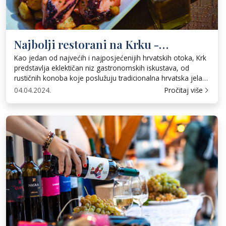
Najbolji restorani na Krku -
gastronomsko putovanje
Kao jedan od najvećih i najposjećenijih hrvatskih otoka, Krk
predstavlja eklektičan niz gastronomskih iskustava, od
rustičnih konoba koje poslužuju tradicionalna hrvatska jela
do modernih restorana koji nude inventivna jela koja
04.04.2024.
Pročitaj više
pomiču granice suvremene kuhinje. Bilo da tražite najsvježiju
morsku hranu ulovljenu izravno iz Jadrana, čeznete za
bogatim, ugodnim okusom domaće tjestenine ili želite kušati
proslavljena […]