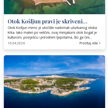
Otok Košljun pravi je skriveni
dragulj u krčkom arhipelagu
Otok Košljun mirno je utočište nadomak užurbanog otoka
Krka. Iako malen po veličini, ovaj minijaturni otok bogat je
kulturom, poviješću i prirodnim ljepotama, što ga čini
fascinantnim odredištem za putnike koji traže mir i
10.04.2024.
Pročitaj više
upoznavanje s hrvatskom baštinom. Ime mu dolazi od
latinske riječi “castellum”, što znači dvorac ili utvrda.
Zemljopisni pregled Košljun se nalazi […]