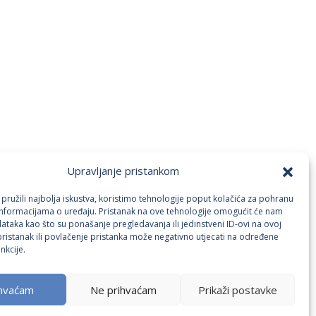
Upravljanje pristankom
pružili najbolja iskustva, koristimo tehnologije poput kolačića za pohranu
p informacijama o uređaju. Pristanak na ove tehnologije omogućit će nam
taka kao što su ponašanje pregledavanja ili jedinstveni ID-ovi na ovoj
pristanak ili povlačenje pristanka može negativno utjecati na određene
nkcije.
ihvaćam
Ne prihvaćam
Prikaži postavke