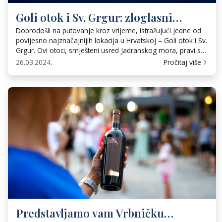
Goli otok i Sv. Grgur: zloglasni
hrvatski zatvori na otocima
Dobrodošli na putovanje kroz vrijeme, istražujući jedne od
povijesno najznačajnijih lokacija u Hrvatskoj – Goli otok i Sv.
Grgur. Ovi otoci, smješteni usred Jadranskog mora, pravi su
podsjetnici na hrvatsku burnu prošlost tijekom 20. stoljeća.
26.03.2024.
Pročitaj više
Iako su sada pitomi, njihova je povijest sve samo ne takva.
Povijesni kontekst Golog otoka i sv. Grgura Goli otok […]
Predstavljamo vam Vrbničku