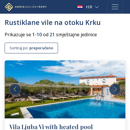
HR
Rustiklane vile na otoku Krku
Prikazuje se
1-10
od
21
smještajne jedinice
Sortiraj po:
preporučeno
Vila Ljuba Vi with heated pool