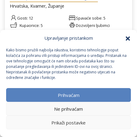
Hrvatska, Kvarner, Županje
Gosti: 12
Spavaće sobe: 5
Kupaonice: 5
Dozvoljeni ljubimci
Ova prekrasna vila predstavlja pravu oazu mira na otoku
Upravljanje pristankom
Krku, idealnu za opuštanje i bijeg od svakodnevice.
Raspolaže s 5 spavaćih soba, od kojih 4 imaju privatnu
€ 214
Kako bismo pružili najbolja iskustva, koristimo tehnologije poput
Cijena od
/ dan
kupaonicu, te nudi smještaj za do 12 osoba. Gostima je na
kolačića za pohranu i/ili pristup informacijama o uređaju. Pristanak na
raspolaganju potpuno opremljena kuhinja te prostrani
ove tehnologije omogućit će nam obradu podataka kao što su
ponašanje pregledavanja ili jedinstveni ID-ovi na ovoj stranici.
vanjski prostor za uživanje s roštiljem, grijanim bazenom,
Nepristanak ili povlačenje pristanka može negativno utjecati na
ljuljačkama, stolnim tenisom i vanjskim prostorom za
određene značajke i funkcije.
objedovanje. Savršen izbor za obitelji i grupe prijatelja koji
traže udobnost, privatnost i mir.
Prihvaćam
Ne prihvaćam
Prikaži postavke
Karta
|
Filteri
Vila Luca with pool and
5.0
/ 5