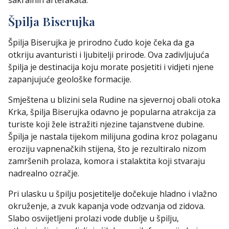
Špilja Biserujka
Špilja Biserujka je prirodno čudo koje čeka da ga
otkriju avanturisti i ljubitelji prirode. Ova zadivljujuća
špilja je destinacija koju morate posjetiti i vidjeti njene
zapanjujuće geološke formacije.
Smještena u blizini sela Rudine na sjevernoj obali otoka
Krka, špilja Biserujka odavno je popularna atrakcija za
turiste koji žele istražiti njezine tajanstvene dubine.
Špilja je nastala tijekom milijuna godina kroz polaganu
eroziju vapnenačkih stijena, što je rezultiralo nizom
zamršenih prolaza, komora i stalaktita koji stvaraju
nadrealno ozračje.
Pri ulasku u špilju posjetitelje dočekuje hladno i vlažno
okruženje, a zvuk kapanja vode odzvanja od zidova.
Slabo osvijetljeni prolazi vode dublje u špilju,