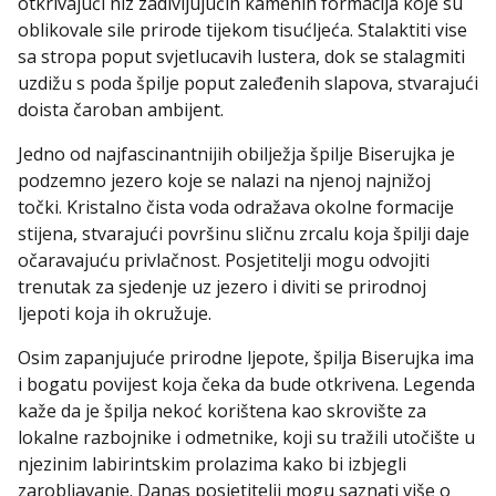
otkrivajući niz zadivljujućih kamenih formacija koje su
oblikovale sile prirode tijekom tisućljeća. Stalaktiti vise
sa stropa poput svjetlucavih lustera, dok se stalagmiti
uzdižu s poda špilje poput zaleđenih slapova, stvarajući
doista čaroban ambijent.
Jedno od najfascinantnijih obilježja špilje Biserujka je
podzemno jezero koje se nalazi na njenoj najnižoj
točki. Kristalno čista voda odražava okolne formacije
stijena, stvarajući površinu sličnu zrcalu koja špilji daje
očaravajuću privlačnost. Posjetitelji mogu odvojiti
trenutak za sjedenje uz jezero i diviti se prirodnoj
ljepoti koja ih okružuje.
Osim zapanjujuće prirodne ljepote, špilja Biserujka ima
i bogatu povijest koja čeka da bude otkrivena. Legenda
kaže da je špilja nekoć korištena kao skrovište za
lokalne razbojnike i odmetnike, koji su tražili utočište u
njezinim labirintskim prolazima kako bi izbjegli
zarobljavanje. Danas posjetitelji mogu saznati više o