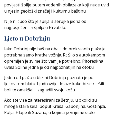
povijesti špilje putem vođenih obilazaka koji nude uvid
u njezin geološki značaj i kulturnu baštinu.
Nije ni čudo što je špilja Biserujka jedna od
najposjećenijih špilja u Hrvatskoj.
Ljeto u Dobrinju
Iako Dobrinj nije baš na obali, do prekrasnih plaža je
potrebna samo kratka vožnja. Rt Šilo s autokampom
opremljen je svime što vam je potrebno. Pitoreskna
uvala Soline jedna je od najpoznatijih na otoku.
Jedna od plaža u blizini Dobrinja poznata je po
ljekovitom blatu. Ljudi ovdje dolaze kako bi se riješili
boli te omekšali i zagladili svoju kožu.
Ako ste više zainteresirani za šetnju, u okolici su
mnoga stara sela, poput Krasa, Gabonjina, Gostinjca,
Polja, Hlape ili Sužana, u kojima je vrijeme stalo.