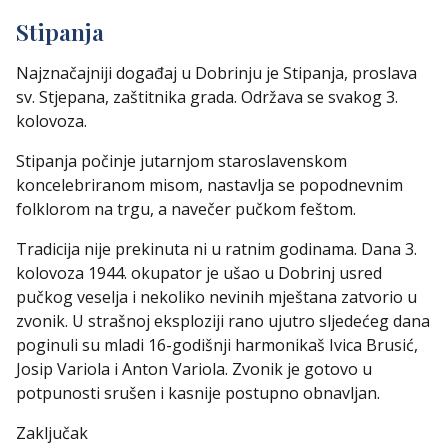
Stipanja
Najznačajniji događaj u Dobrinju je Stipanja, proslava
sv. Stjepana, zaštitnika grada. Održava se svakog 3.
kolovoza.
Stipanja počinje jutarnjom staroslavenskom
koncelebriranom misom, nastavlja se popodnevnim
folklorom na trgu, a navečer pučkom feštom.
Tradicija nije prekinuta ni u ratnim godinama. Dana 3.
kolovoza 1944. okupator je ušao u Dobrinj usred
pučkog veselja i nekoliko nevinih mještana zatvorio u
zvonik. U strašnoj eksploziji rano ujutro sljedećeg dana
poginuli su mladi 16-godišnji harmonikaš Ivica Brusić,
Josip Variola i Anton Variola. Zvonik je gotovo u
potpunosti srušen i kasnije postupno obnavljan.
Zaključak