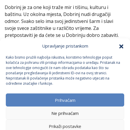
Dobrinj je za one koji traže mir i tišinu, kulturu i
baštinu. Uz okolna mjesta, Dobrinj nudi drugačiji
odmor. Svako selo ima svoj jedinstveni šarm i slavi
svoje svece zaštitnike u različito vrijeme. Za
pretpostaviti je da ćete se u Dobrinju dobro zabaviti.
Upravljanje pristankom
Pretplatite se na naše najnovije
Kako bismo pružili najbolja iskustva, koristimo tehnologije poput
akcije i ponude
kolačića za pohranu i/ili pristup informacijama o uređaju. Pristanak na
ove tehnologije omogućit će nam obradu podataka kao što su
ponašanje pregledavanja ili jedinstveni ID-ovi na ovoj stranici.
Pretplati se
Nepristanak ili povlačenje pristanka može negativno utjecati na
određene značajke i funkcije.
Pročitao sam i slažem se s
pravilima privatnosti
Ova je stranica zaštićena reCAPTCHA-om i primjenjuje
Google Pravila o
Prihvaćam
privatnosti
i
Uvjeti pružanja usluge
.
Ne prihvaćam
Pratite nas na društvenim
Prikaži postavke