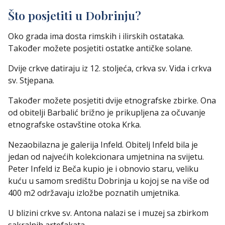
Što posjetiti u Dobrinju?
Oko grada ima dosta rimskih i ilirskih ostataka.
Također možete posjetiti ostatke antičke solane.
Dvije crkve datiraju iz 12. stoljeća, crkva sv. Vida i crkva
sv. Stjepana.
Također možete posjetiti dvije etnografske zbirke. Ona
od obitelji Barbalić brižno je prikupljena za očuvanje
etnografske ostavštine otoka Krka.
Nezaobilazna je galerija Infeld. Obitelj Infeld bila je
jedan od najvećih kolekcionara umjetnina na svijetu.
Peter Infeld iz Beča kupio je i obnovio staru, veliku
kuću u samom središtu Dobrinja u kojoj se na više od
400 m2 održavaju izložbe poznatih umjetnika.
U blizini crkve sv. Antona nalazi se i muzej sa zbirkom
sakralnih artefakata.