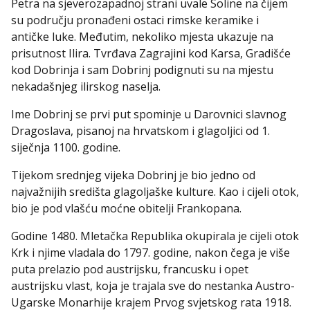
Petra na sjeverozapadnoj strani uvale Soline na čijem
su području pronađeni ostaci rimske keramike i
antičke luke. Međutim, nekoliko mjesta ukazuje na
prisutnost Ilira. Tvrđava Zagrajini kod Karsa, Gradišće
kod Dobrinja i sam Dobrinj podignuti su na mjestu
nekadašnjeg ilirskog naselja.
Ime Dobrinj se prvi put spominje u Darovnici slavnog
Dragoslava, pisanoj na hrvatskom i glagoljici od 1.
siječnja 1100. godine.
Tijekom srednjeg vijeka Dobrinj je bio jedno od
najvažnijih središta glagoljaške kulture. Kao i cijeli otok,
bio je pod vlašću moćne obitelji Frankopana.
Godine 1480. Mletačka Republika okupirala je cijeli otok
Krk i njime vladala do 1797. godine, nakon čega je više
puta prelazio pod austrijsku, francusku i opet
austrijsku vlast, koja je trajala sve do nestanka Austro-
Ugarske Monarhije krajem Prvog svjetskog rata 1918.